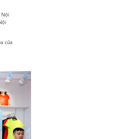
 Nội
Nội
a cửa