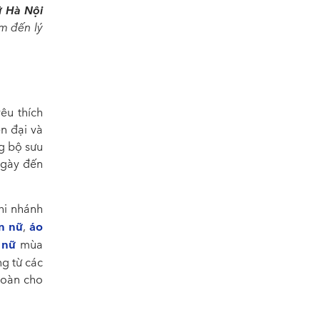
ữ Hà Nội
m đến lý
êu thích
ện đại và
g bộ sưu
ngày đến
hi nhánh
n nữ
áo
,
 nữ
mùa
ng từ các
toàn cho