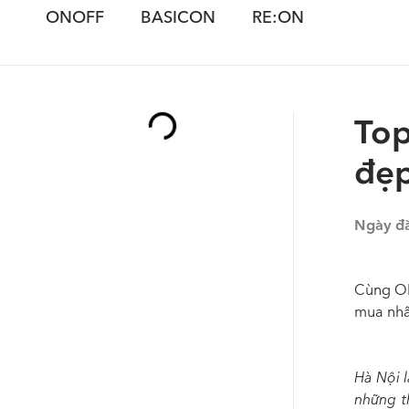
ONOFF
BASICON
RE:ON
Top
đẹp
Ngày đ
Cùng ON
mua nhất
Hà Nội 
những t