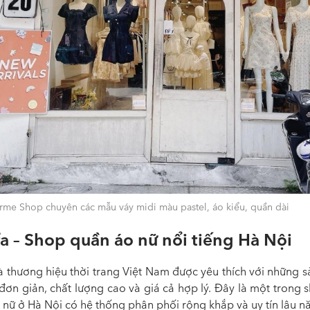
rme Shop chuyên các mẫu váy midi màu pastel, áo kiểu, quần dài
a – Shop quần áo nữ nổi tiếng Hà Nội
là thương hiệu thời trang Việt Nam được yêu thích với những 
 đơn giản, chất lượng cao và giá cả hợp lý. Đây là một trong
 nữ ở Hà Nội có hệ thống phân phối rộng khắp và uy tín lâu n