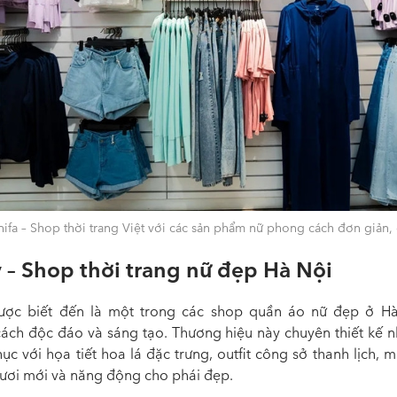
ifa – Shop thời trang Việt với các sản phẩm nữ phong cách đơn giản, 
 – Shop thời trang nữ đẹp Hà Nội
ược biết đến là một trong các shop quần áo nữ đẹp ở H
ách độc đáo và sáng tạo. Thương hiệu này chuyên thiết kế 
ục với họa tiết hoa lá đặc trưng, outfit công sở thanh lịch,
tươi mới và năng động cho phái đẹp.