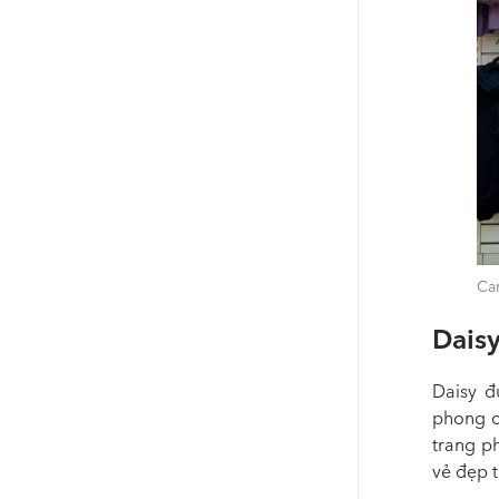
Can
Daisy
Daisy đ
phong c
trang ph
vẻ đẹp 