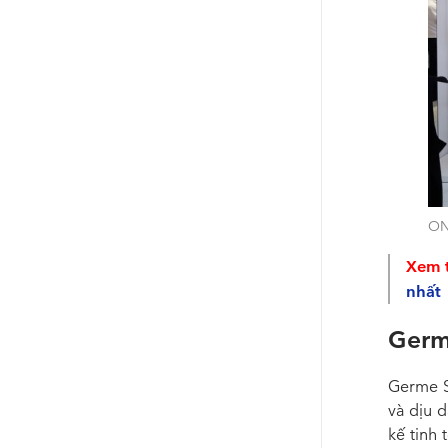
ONO
Xem 
nhất
Germ
Germe S
và dịu 
kế tinh