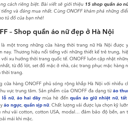
15 shop quần áo n
g cách riêng biệt. Bài viết sẽ giới thiệu
i tiếng và đáng mua nhất. Cùng ONOFF khám phá những điể
ho tủ đồ của bạn nhé!
F – Shop quần áo nữ đẹp ở Hà Nội
à một trong những cửa hàng thời trang nữ Hà Nội được y
n nay. Thương hiệu nổi tiếng với những thiết kế trẻ trung, hi
 với xu hướng thời trang quốc tế. ONOFF luôn cập nhật nhữn
 nhất, từ đồ lót, set đồ mặc ở nhà, các trang phục mặc hàng 
 thời trang.
g cửa hàng ONOFF phủ sóng rộng khắp Hà Nội với nhiều c
áo thu
 khu vực trung tâm. Sản phẩm của ONOFF đa dạng từ
 lỗ nữ
áo hai dây
quần áo giữ nhiệt nữ
tất
,
mùa hè đến
,
áo ngực
quần sịp nữ
ay
,
. Chất lượng vải được lựa chọn kỹ lưỡ
ệu như vải cotton, cotton USA, modal… đảm bảo độ bền, an 
oải mái khi mặc.