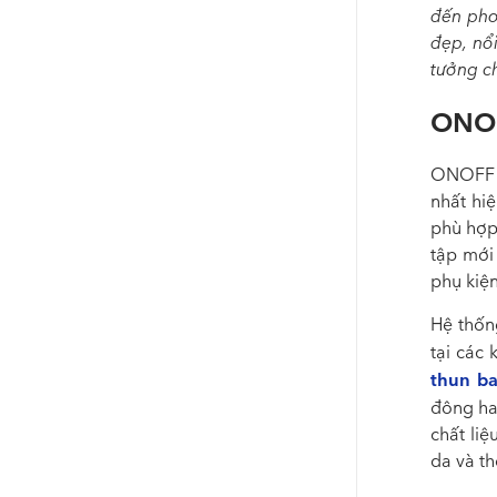
đến phon
đẹp, nổ
tưởng c
ONOF
ONOFF l
nhất hiệ
phù hợp
tập mới
phụ kiện
Hệ thốn
tại các
thun ba
đông h
chất li
da và th