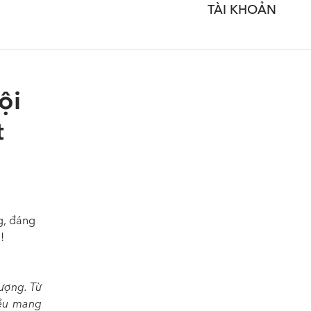
TÀI KHOẢN
ội
t
g, đáng
!
ượng. Từ
đều mang