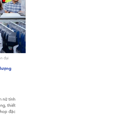
ện đại
 lượng
 nữ tính
g, thiết
Shop đặc