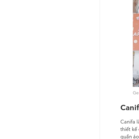
Ge
Canif
Canifa 
thiết kế
quần áo