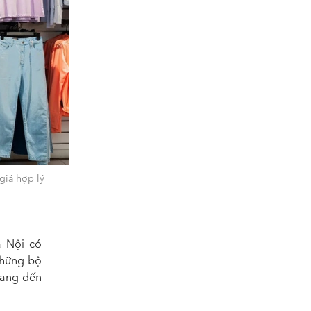
giá hợp lý
à Nội có
những bộ
 mang đến