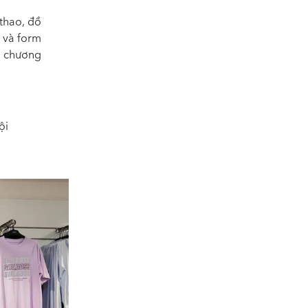
thao, đồ
i và form
c chương
ội