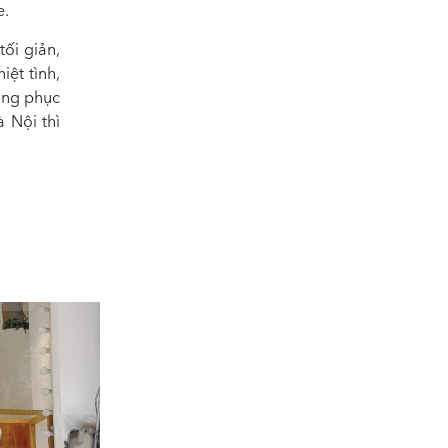
e.
ối giản,
ệt tình,
rang phục
 Nội thì