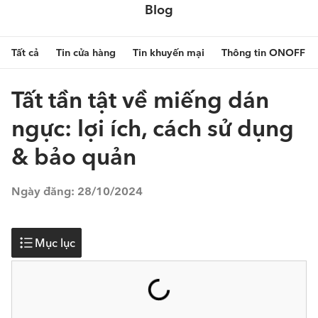
Blog
Tất cả
Tin cửa hàng
Tin khuyến mại
Thông tin ONOFF
Tất tần tật về miếng dán
ngực: lợi ích, cách sử dụng
& bảo quản
Ngày đăng:
28/10/2024
Mục lục