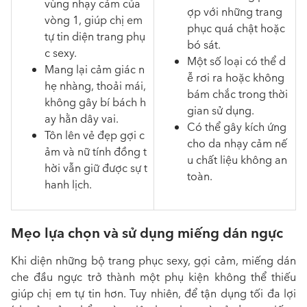
vùng nhạy cảm của
ợp với những trang
vòng 1, giúp chị em
phục quá chật hoặc
tự tin diện trang phụ
bó sát.
c sexy.
Một số loại có thể d
Mang lại cảm giác n
ễ rơi ra hoặc không
hẹ nhàng, thoải mái,
bám chắc trong thời
không gây bí bách h
gian sử dụng.
ay hằn dây vai.
Có thể gây kích ứng
Tôn lên vẻ đẹp gợi c
cho da nhạy cảm nế
ảm và nữ tính đồng t
u chất liệu không an
hời vẫn giữ được sự t
toàn.
hanh lịch.
Mẹo lựa chọn và sử dụng miếng dán ngực
Khi diện những bộ trang phục sexy, gợi cảm, miếng dán
che đầu ngực trở thành một phụ kiện không thể thiếu
giúp chị em tự tin hơn. Tuy nhiên, để tận dụng tối đa lợi