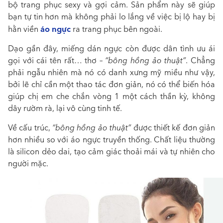
bộ trang phục sexy và gợi cảm. Sản phẩm này sẽ giúp
bạn tự tin hơn mà không phải lo lắng về việc bị lộ hay bị
áo ngực
hằn viền
ra trang phục bên ngoài.
Dạo gần đây, miếng dán ngực còn được dân tình ưu ái
gọi với cái tên rất… thơ –
“bông hồng ảo thuật”
. Chẳng
phải ngẫu nhiên mà nó có danh xưng mỹ miều như vậy,
bởi lẽ chỉ cần một thao tác đơn giản, nó có thể biến hóa
giúp chị em che chắn vòng 1 một cách thần kỳ, không
dây rườm rà, lại vô cùng tinh tế.
Về cấu trúc,
“bông hồng ảo thuật”
được thiết kế đơn giản
hơn nhiều so với áo ngực truyền thống. Chất liệu thường
là silicon dẻo dai, tạo cảm giác thoải mái và tự nhiên cho
người mặc.