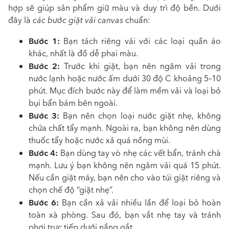
hợp sẽ giúp sản phẩm giữ màu và duy trì độ bền. Dưới
đây là
các bước giặt vải canvas
chuẩn:
Bước 1:
Bạn tách riêng vải với các loại quần áo
khác, nhất là đồ dễ phai màu.
Bước 2:
Trước khi giặt, bạn nên ngâm vải trong
nước lạnh hoặc nước ấm dưới 30 độ C khoảng 5–10
phút. Mục đích bước này để làm mềm vải và loại bỏ
bụi bẩn bám bên ngoài.
Bước 3:
Bạn nên chọn loại nước giặt nhẹ, không
chứa chất tẩy mạnh. Ngoài ra, bạn không nên dùng
thuốc tẩy hoặc nước xả quá nồng mùi.
Bước 4:
Bạn dùng tay vò nhẹ các vết bẩn, tránh chà
mạnh. Lưu ý bạn không nên ngâm vải quá 15 phút.
Nếu cần giặt máy, bạn nên cho vào túi giặt riêng và
chọn chế độ “giặt nhẹ”.
Bước 6:
Bạn cần xả vải nhiều lần để loại bỏ hoàn
toàn xà phòng. Sau đó, bạn vắt nhẹ tay và tránh
phơi trực tiếp dưới nắng gắt.