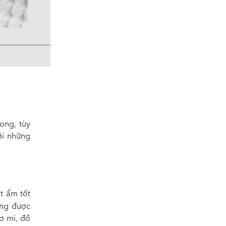
 ong
, tùy
ới những
t ẩm tốt
ờng được
ơ mi, đồ