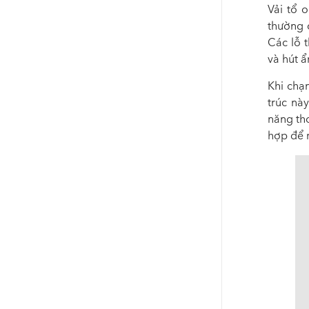
Vải tổ 
thường 
Các lỗ 
và hút 
Khi chạ
trúc nà
năng tho
hợp để 