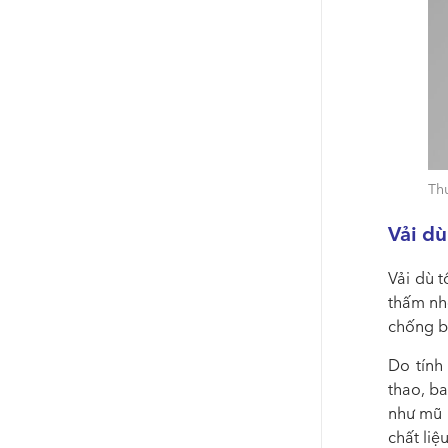
Thu
Vải dù
Vải dù 
thấm nh
chống bụ
Do tính
thao, b
như mũ 
chất liệ