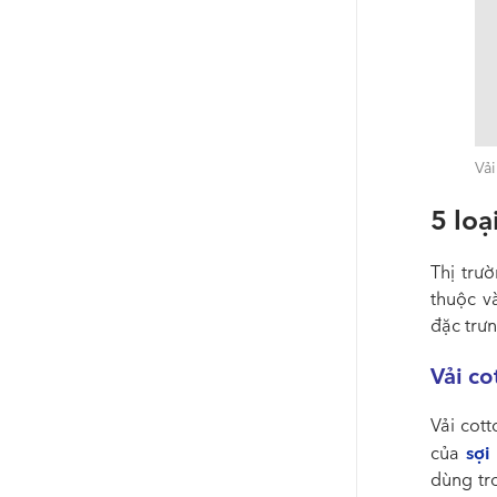
Vải
5 loạ
Thị trư
thuộc v
đặc trưn
Vải co
Vải cot
sợi
của
dùng tr