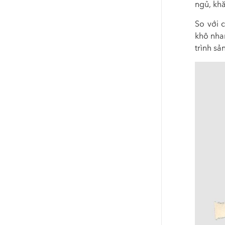
ngủ, kh
So với 
khô nhan
trình sả