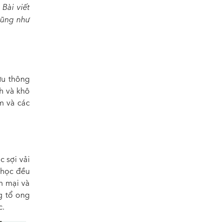
Bài viết
cũng như
ưu thông
h và khô
m và các
c sợi vải
 học đều
m mại và
g tổ ong
c.