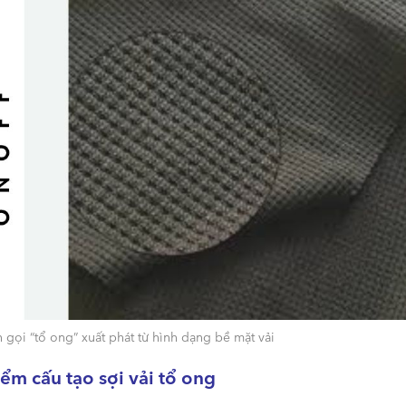
 gọi “tổ ong” xuất phát từ hình dạng bề mặt vải
ểm cấu tạo sợi vải tổ ong