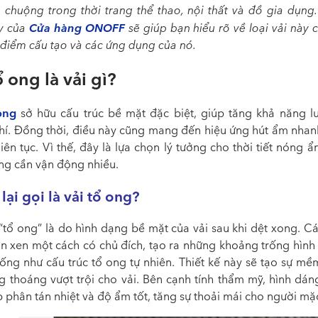
 chuộng trong thời trang thể thao, nội thất và đồ gia dụng. 
Cửa hàng ONOFF
y của
sẽ giúp bạn hiểu rõ về loại vải này 
 điểm cấu tạo và các ứng dụng của nó.
ổ ong là vải gì?
ong
sở hữu cấu trúc bề mặt đặc biệt, giúp tăng khả năng l
hí. Đồng thời, điều này cũng mang đến hiệu ứng hút ẩm nhan
iên tục. Vì thế, đây là
lựa chọn lý tưởng cho thời tiết nóng ẩ
ng cần vận động nhiều.
 lại gọi là vải tổ ong?
“
tổ ong
” là do hình dạng bề mặt của vải sau khi dệt xong. Cá
n xen một cách có chủ đích, tạo ra những khoảng trống hình
iống như cấu trúc tổ ong tự nhiên. Thiết kế này sẽ tạo sự mề
g thoáng vượt trội cho vải. Bên cạnh tính thẩm mỹ, hình dán
 phân tán nhiệt và độ ẩm tốt, tăng sự thoải mái cho người mặ