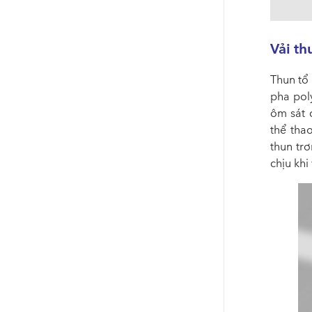
Vải th
Thun tổ
pha poly
ôm sát 
thể tha
thun tr
chịu khi