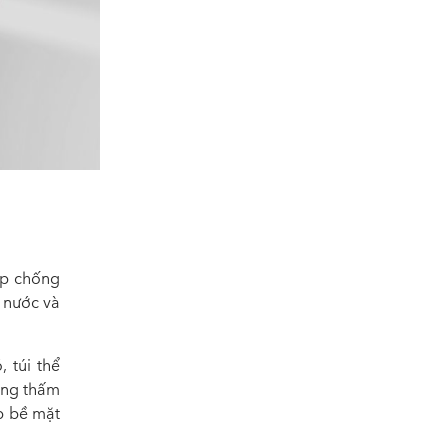
ớp chống
 nước và
 túi thể
ống thấm
p bề mặt