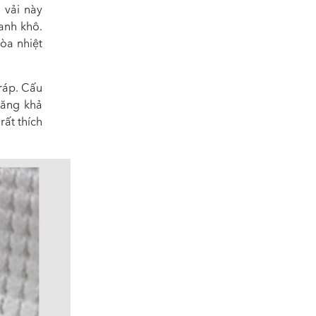
 vải này
anh khô.
òa nhiệt
ráp. Cấu
tăng khả
rất thích