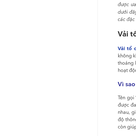
được ưa
dưới đâ
các đặc
Vải t
Vải tổ 
không k
thoáng l
hoạt độ
Vì sao
Tên gọi 
được đa
nhau, g
độ thôn
còn giúp