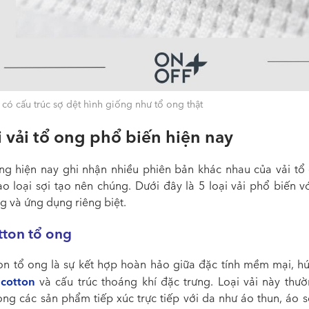
 có cấu trúc sợ dệt hình giống như tổ ong thật
i vải tổ ong phổ biến hiện nay
ờng hiện nay ghi nhận nhiều phiên bản khác nhau của
vải tổ
ào loại sợi tạo nên chúng. Dưới đây là 5 loại vải phổ biến v
g và ứng dụng riêng biệt.
tton tổ ong
ton tổ ong
là sự kết hợp hoàn hảo giữa đặc tính mềm mại, hú
 cotton
và cấu trúc thoáng khí đặc trưng. Loại vải này thư
ong các sản phẩm tiếp xúc trực tiếp với da như áo thun, áo s