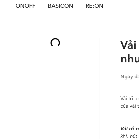
ONOFF
BASICON
RE:ON
Vải
như
Ngày đ
Vải tổ 
của vải 
Vải tổ 
khí, hú