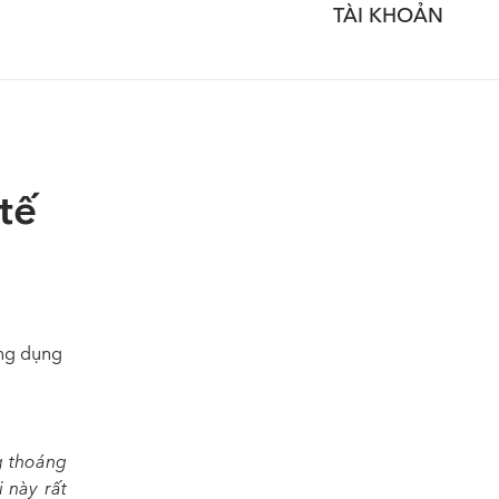
TÀI KHOẢN
tế
ứng dụng
g thoáng
 này rất