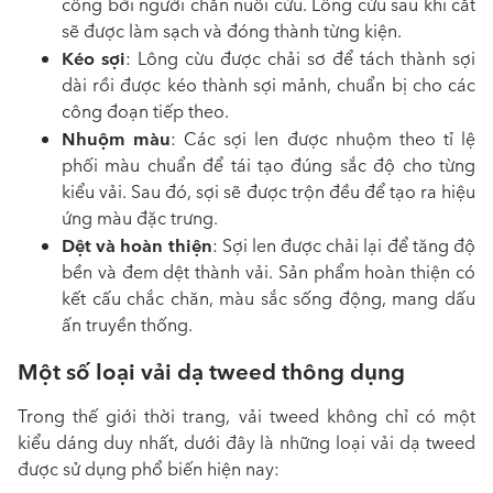
công bởi người chăn nuôi cừu. Lông cừu sau khi cắt
sẽ được làm sạch và đóng thành từng kiện.
Kéo sợi
: Lông cừu được chải sơ để tách thành sợi
dài rồi được kéo thành sợi mảnh, chuẩn bị cho các
công đoạn tiếp theo.
Nhuộm màu
: Các sợi len được nhuộm theo tỉ lệ
phối màu chuẩn để tái tạo đúng sắc độ cho từng
kiểu vải. Sau đó, sợi sẽ được trộn đều để tạo ra hiệu
ứng màu đặc trưng.
Dệt và hoàn thiện
: Sợi len được chải lại để tăng độ
bền và đem dệt thành vải. Sản phẩm hoàn thiện có
kết cấu chắc chăn, màu sắc sống động, mang dấu
ấn truyền thống.
Một số loại vải dạ tweed thông dụng
Trong thế giới thời trang, vải tweed không chỉ có một
kiểu dáng duy nhất, dưới đây là những loại vải dạ tweed
được sử dụng phổ biến hiện nay: