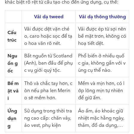
khác biệt rõ rệt từ cấu tạo cho đến ứng dụng, cụ thể:
Vải dạ tweed
Vải dạ thông thường
Vải được dệt vặn ché
Vải được ép từ sợi nên
Cấu
o, caro hoặc sọc để tạ
bề mặt trơn, không có
trúc
o hoa văn rõ nét.
hoạ tiết dệt.
Ngu
Bắt nguồn từ Scotland
Phổ biến ở nhiều quố
ồn g
(Anh), ban đầu để phụ
c gia, không gắn với v
c vụ giới quý tộc.
ùng cụ thể nào.
ốc
Bề m
Thô và chắc tay hơn, c
Mềm và mịn hơn, có l
ặt vả
òn nếu pha len Merin
ớp lông mịn tự nhiên
o sẽ mềm hơn.
để giữ ấm.
i
Ứng
Sử dụng trong thời tra
Áo ấm, áo khoác giữ
dụn
ng cao cấp: chân váy,
nhiệt mặc hằng ngày,
áo vest, phụ kiện
thảm, đồ da dụng,…
g