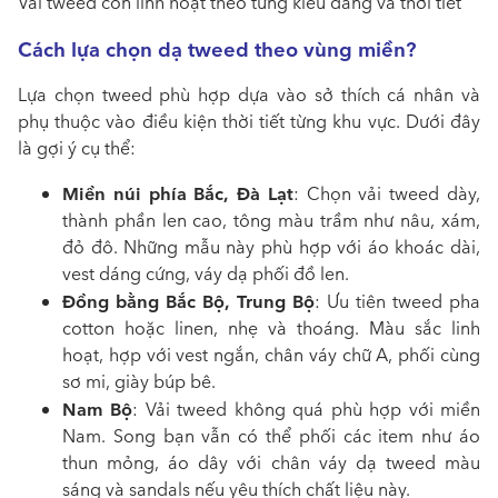
Vải tweed còn linh hoạt theo từng kiểu dáng và thời tiết
Cách lựa chọn dạ tweed theo vùng miền?
Lựa chọn tweed phù hợp dựa vào sở thích cá nhân và
phụ thuộc vào điều kiện thời tiết từng khu vực. Dưới đây
là gợi ý cụ thể:
Miền núi phía Bắc, Đà Lạt
: Chọn vải tweed dày,
thành phần len cao, tông màu trầm như nâu, xám,
đỏ đô. Những mẫu này phù hợp với áo khoác dài,
vest dáng cứng, váy dạ phối đồ len.
Đồng bằng Bắc Bộ, Trung Bộ
: Ưu tiên tweed pha
cotton hoặc linen, nhẹ và thoáng. Màu sắc linh
hoạt, hợp với vest ngắn, chân váy chữ A, phối cùng
sơ mi, giày búp bê.
Nam Bộ
: Vải tweed không quá phù hợp với miền
Nam. Song bạn vẫn có thể phối các item như áo
thun mỏng, áo dây với chân váy dạ tweed màu
sáng và sandals nếu yêu thích chất liệu này.