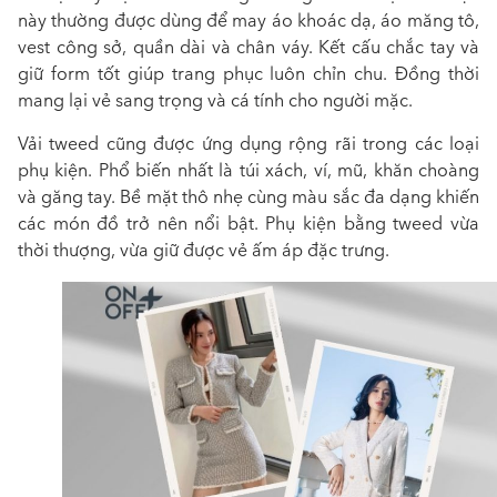
này thường được dùng để may áo khoác dạ, áo măng tô,
vest công sở, quần dài và chân váy. Kết cấu chắc tay và
giữ form tốt giúp trang phục luôn chỉn chu. Đồng thời
mang lại vẻ sang trọng và cá tính cho người mặc.
Vải tweed cũng được ứng dụng rộng rãi trong các loại
phụ kiện. Phổ biến nhất là túi xách, ví, mũ, khăn choàng
và găng tay. Bề mặt thô nhẹ cùng màu sắc đa dạng khiến
các món đồ trở nên nổi bật. Phụ kiện bằng tweed vừa
thời thượng, vừa giữ được vẻ ấm áp đặc trưng.