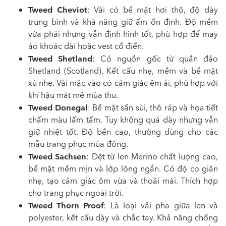
Tweed Cheviot
: Vải có bề mặt hơi thô, độ dày
trung bình và khả năng giữ ấm ổn định. Độ mềm
vừa phải nhưng vẫn định hình tốt, phù hợp để may
áo khoác dài hoặc vest cổ điển.
Tweed Shetland
: Có nguồn gốc từ quần đảo
Shetland (Scotland). Kết cấu nhẹ, mềm và bề mặt
xù nhẹ. Vải mặc vào có cảm giác êm ái, phù hợp với
khí hậu mát mẻ mùa thu.
Tweed Donegal
: Bề mặt sần sùi, thô ráp và họa tiết
chấm màu lấm tấm. Tuy không quá dày nhưng vẫn
giữ nhiệt tốt. Độ bền cao, thường dùng cho các
mẫu trang phục mùa đông.
Tweed Sachsen
: Dệt từ len Merino chất lượng cao,
bề mặt mềm mịn và lớp lông ngắn. Có độ co giãn
nhẹ, tạo cảm giác ôm vừa và thoải mái. Thích hợp
cho trang phục ngoài trời.
Tweed Thorn Proof
: Là loại vải pha giữa len và
polyester, kết cấu dày và chắc tay. Khả năng chống