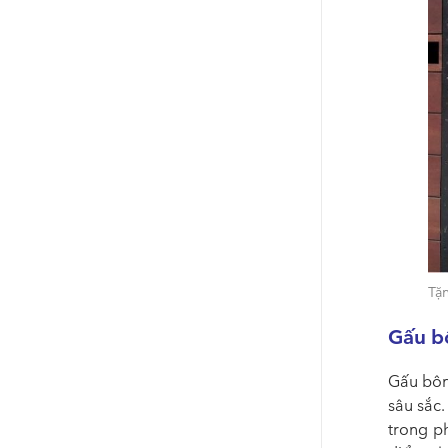
Tặ
Gấu b
Gấu bông
sâu sắc.
trong p