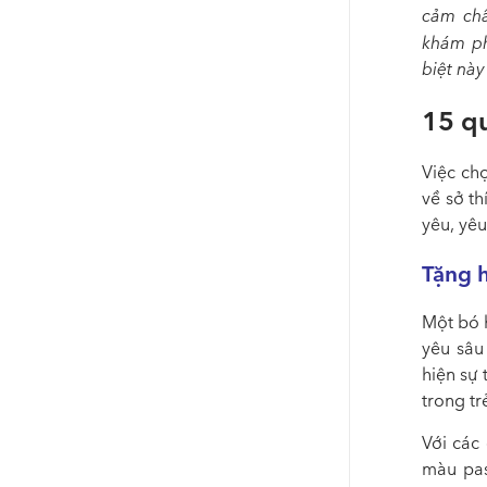
cảm châ
khám p
biệt này
15 q
Việc ch
về sở th
yêu, yêu
Tặng 
Một bó h
yêu sâu
hiện sự 
trong tr
Với các
màu pas