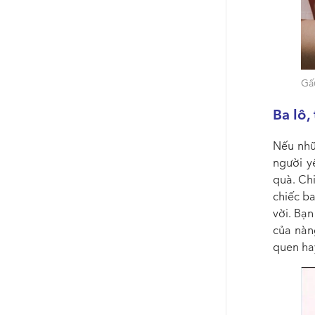
Gấ
Ba lô,
Nếu nhữ
người y
quà. C
h
chiếc ba
vời. Bạn
của nàn
quen ha