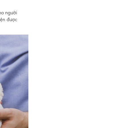
ho người
iện được