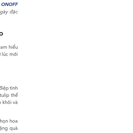
ONOFF
g
ngày đặc
o
 am hiểu
ừ lúc mới
điệp tình
ulip thể
h khôi và
chọn hoa
tặng quà