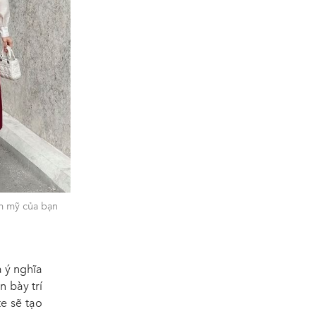
ẩm mỹ của bạn
à ý nghĩa
n bày trí
e sẽ tạo