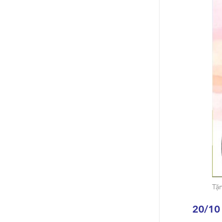
Tặn
20/10