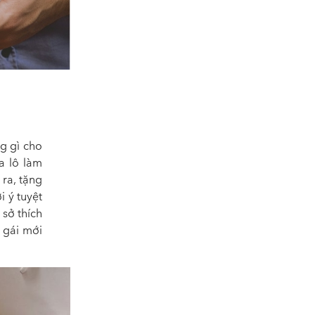
g gì cho
a lô làm
 ra, tặng
i ý tuyệt
 sở thích
 gái mới