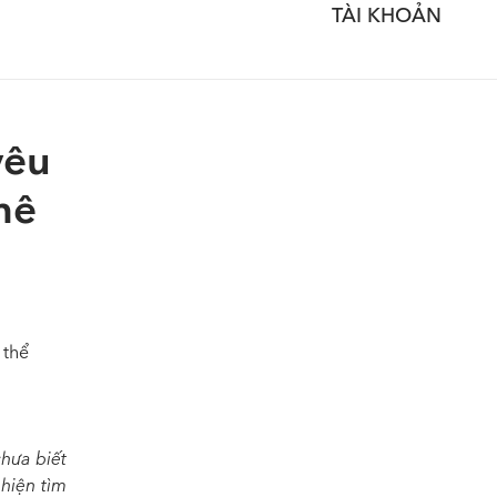
TÀI KHOẢN
yêu
mê
 thể
hưa biết
hiện tìm