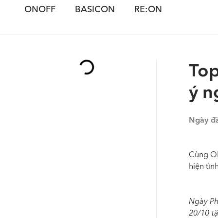
ONOFF
BASICON
RE:ON
Top
ý n
Ngày đ
Cùng ON
hiện tìn
Ngày Ph
20/10 t