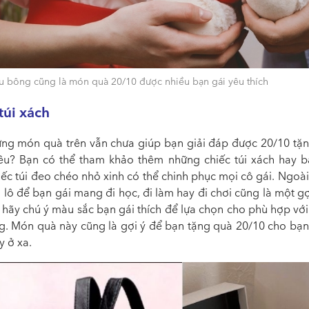
u bông cũng là món quà 20/10 được nhiều bạn gái yêu thích
 túi xách
ng món quà trên vẫn chưa giúp bạn giải đáp được
20/10 tặn
êu? Bạn có thể tham khảo thêm những chiếc túi xách hay b
iếc túi đeo chéo nhỏ xinh có thể chinh phục mọi cô gái. Ngoài
 lô để bạn gái mang đi học, đi làm hay đi chơi cũng là một gợ
 hãy chú ý màu sắc bạn gái thích để lựa chọn cho phù hợp với
g. Món quà này cũng là gợi ý để bạn
tặng quà 20/10 cho bạn
y ở xa.