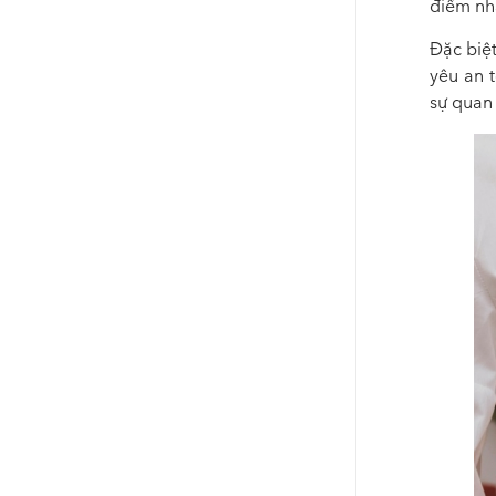
điểm nhấ
Đặc biệ
yêu
an t
sự quan