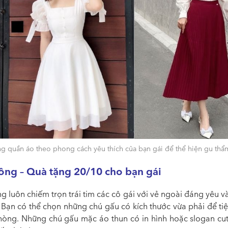
ng quần áo theo phong cách yêu thích của bạn gái để thể hiện gu th
ông – Quà tặng 20/10 cho bạn gái
 luôn chiếm trọn trái tim các cô gái với vẻ ngoài đáng yêu v
 Bạn có thể chọn những chú gấu có kích thước vừa phải để tiệ
hòng. Những chú gấu mặc áo thun có in hình hoặc slogan cut