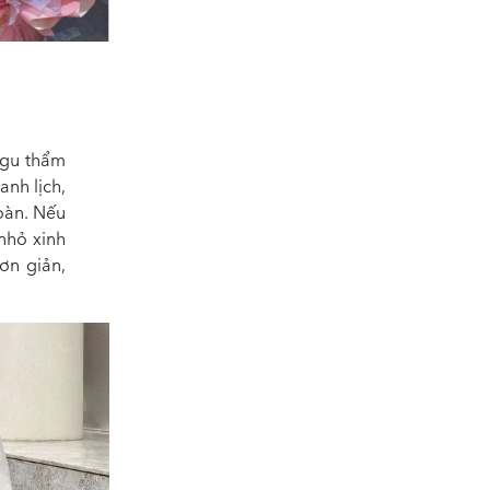
n gu thẩm
anh lịch,
oàn. Nếu
 nhỏ xinh
ơn giản,