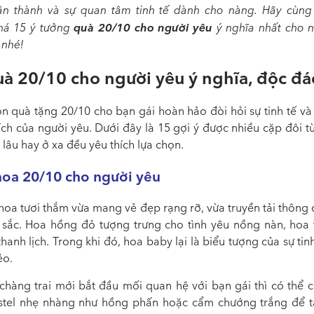
n thành và sự quan tâm tinh tế dành cho nàng. Hãy cùn
quà 20/10 cho người yêu
há 15 ý tưởng
ý nghĩa nhất cho 
 nhé!
uà 20/10 cho người yêu ý nghĩa, độc đá
ọn
quà tặng 20/10 cho bạn gái
hoàn hảo đòi hỏi sự tinh tế và
ích của người yêu. Dưới đây là 15 gợi ý được nhiều cặp đôi t
 lâu hay ở xa đều yêu thích lựa chọn.
hoa 20/10 cho người yêu
oa tươi thắm vừa mang vẻ đẹp rạng rỡ, vừa truyền tải thông 
 sắc. Hoa hồng đỏ tượng trưng cho tình yêu nồng nàn, hoa t
thanh lịch. Trong khi đó, hoa baby lại là biểu tượng của sự tin
ẻo.
 chàng trai mới bắt đầu mối quan hệ với bạn gái thì có thể 
tel nhẹ nhàng như hồng phấn hoặc cẩm chướng trắng để