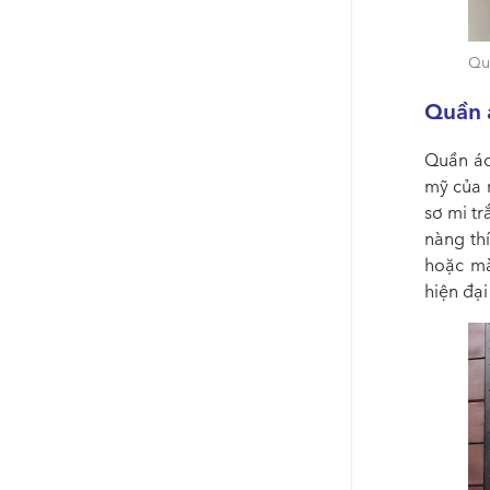
Qu
Quần 
Quần áo 
mỹ của n
sơ mi t
nàng thí
hoặc mà
hiện đại