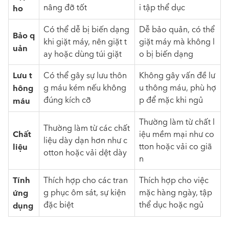
nâng đỡ tốt
i tập thể dục
ho
Có thể dễ bị biến dạng
Dễ bảo quản, có thể
Bảo q
khi giặt máy, nên giặt t
giặt máy mà không l
uản
ay hoặc dùng túi giặt
o bị biến dạng
Lưu t
Có thể gây sự lưu thôn
Không gây vấn đề lư
hông
g máu kém nếu không
u thông máu, phù hợ
đúng kích cỡ
p để mặc khi ngủ
máu
Thường làm từ chất l
Thường làm từ các chất
Chất
iệu mềm mại như co
liệu dày dạn hơn như c
liệu
tton hoặc vải co giã
otton hoặc vải dệt dày
n
Tính
Thích hợp cho các tran
Thích hợp cho việc
ứng
g phục ôm sát, sự kiện
mặc hàng ngày, tập
đặc biệt
thể dục hoặc ngủ
dụng