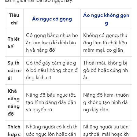
sánh giữa hai loại áo ngực này:
Tiêu
Áo ngực không gọn
Áo ngực có gọng
chí
g
Có gọng bằng nhựa ho
Không có gọng, thư
Thiết
ặc kim loại để định hìn
ờng làm từ chất liệu
kế
h và nâng đỡ
mềm mại, co giãn
Sự th
Có thể gây cảm giác g
Thoải mái, không bị
oải m
ò bó nếu không chọn đ
gò bó hoặc cứng nh
úng kích cỡ
ắc
ái
Khả
Nâng đỡ bầu ngực tốt,
Nâng đỡ kém, thườn
năng
tạo hình dáng đầy đặn
g không tạo hình dá
nâng
và quyến rũ
ng đầy đặn
đỡ
Thích
Những người có kích th
Những người ưu tiên
hợp c
ước ngực lớn hoặc cần
sự thoải mái hoặc kh