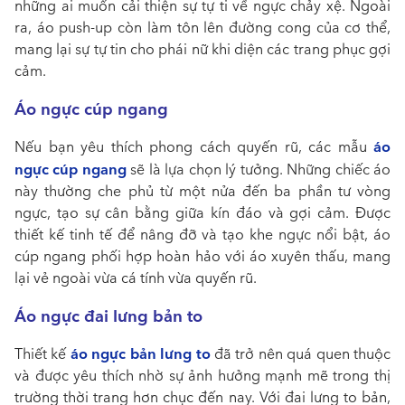
những ai muốn cải thiện sự tự ti về ngực chảy xệ. Ngoài
ra, áo push-up còn làm tôn lên đường cong của cơ thể,
mang lại sự tự tin cho phái nữ khi diện các trang phục gợi
cảm.
Áo ngực cúp ngang
áo
Nếu bạn yêu thích phong cách quyến rũ, các mẫu
ngực cúp ngang
sẽ là lựa chọn lý tưởng. Những chiếc áo
này thường che phủ từ một nửa đến ba phần tư vòng
ngực, tạo sự cân bằng giữa kín đáo và gợi cảm. Được
thiết kế tinh tế để nâng đỡ và tạo khe ngực nổi bật, áo
cúp ngang phối hợp hoàn hảo với áo xuyên thấu, mang
lại vẻ ngoài vừa cá tính vừa quyến rũ.
Áo ngực đai lưng bản to
áo ngực bản lưng to
Thiết kế
đã trở nên quá quen thuộc
và được yêu thích nhờ sự ảnh hưởng mạnh mẽ trong thị
trường thời trang hơn chục đến nay. Với đai lưng to bản,