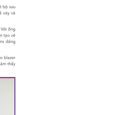
t bộ sưu
ả váy và
 Với ống
n tạo vẻ
ans dáng
o blazer
cảm thấy