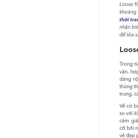
Loose fi
khoáng 
thời t
nhận bi
để tỏa 
Loose
Trong ti
vặn, hợ
dáng rộ
thùng th
trung, cá
Về cơ b
so với 
cảm giá
cỡ bởi 
vẻ đẹp 