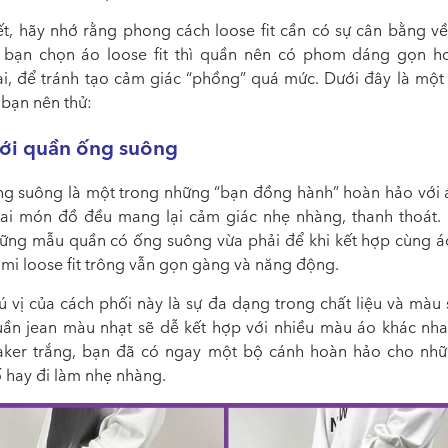
t, hãy nhớ rằng phong cách loose fit cần có sự cân bằng về 
 bạn chọn áo loose fit thì quần nên có phom dáng gọn h
ại, để tránh tạo cảm giác “phồng” quá mức. Dưới đây là một 
 bạn nên thử:
với quần ống suông
g suông là một trong những “bạn đồng hành” hoàn hảo với 
 hai món đồ đều mang lại cảm giác nhẹ nhàng, thanh thoát.
ững mẫu quần có ống suông vừa phải để khi kết hợp cùng 
 mi loose fit trông vẫn gọn gàng và năng động.
ú vị của cách phối này là sự đa dạng trong chất liệu và màu 
uần jean màu nhạt sẽ dễ kết hợp với nhiều màu áo khác nh
aker trắng, bạn đã có ngay một bộ cánh hoàn hảo cho nh
 hay đi làm nhẹ nhàng.