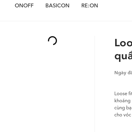
ONOFF
BASICON
RE:ON
Loo
quầ
Ngày đ
Loose f
khoáng 
cùng bạn
cho vóc