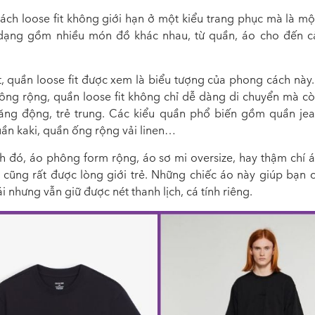
ách loose fit không giới hạn ở một kiểu trang phục mà là mộ
dạng gồm nhiều món đồ khác nhau, từ quần, áo cho đến c
t, quần loose fit được xem là biểu tượng của phong cách này.
ông rộng, quần loose fit không chỉ dễ dàng di chuyển mà cò
ăng động, trẻ trung. Các kiểu quần phổ biến gồm quần je
uần kaki, quần ống rộng vải linen…
h đó, áo phông form rộng, áo sơ mi oversize, hay thậm chí á
it cũng rất được lòng giới trẻ. Những chiếc áo này giúp bạn 
i nhưng vẫn giữ được nét thanh lịch, cá tính riêng.