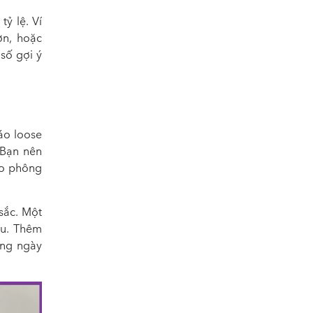
tỷ lệ. Ví
ơn, hoặc
số gợi ý
áo loose
 Bạn nên
áo phông
sắc. Một
au. Thêm
ững ngày