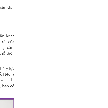
 săn đón
đặn hoặc
 rãi của
 lại cảm
thể diện
hú ý lựa
ể. Nếu là
 mình bị
g, bạn có