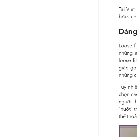
Tại Việ
bởi sự p
Dáng 
Loose f
những a
loose f
giác gọ
những ch
Tuy nhi
chọn các
người t
“nuốt” t
thể tho