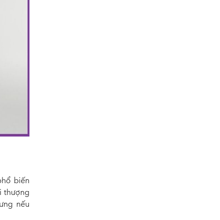
phổ biến
ời thượng
hưng nếu