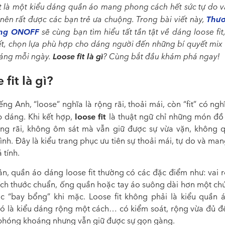
t
là một kiểu dáng quần áo mang phong cách hết sức tự do 
Thươ
nên rất được các bạn trẻ ưa chuộng. Trong bài viết này,
rang ONOFF
sẽ cùng bạn tìm hiểu tất tần tật về dáng loose fit
ết, chọn lựa phù hợp cho dáng người đến những bí quyết mix
Loose fit là gì
sáng mỗi ngày.
? Cùng bắt đầu khám phá ngay!
 fit là gì?
ếng Anh, “loose” nghĩa là rộng rãi, thoải mái, còn “fit” có ngh
loose fit
p dáng. Khi kết hợp,
là thuật ngữ chỉ những món đồ
ng rãi, không ôm sát mà vẫn giữ được sự vừa vặn, không 
ình. Đây là kiểu trang phục ưu tiên sự thoải mái, tự do và man
 tính.
ản, quần áo dáng loose fit thường có các đặc điểm như: vai 
kích thước chuẩn, ống quần hoặc tay áo suông dài hơn một chú
c “bay bổng” khi mặc. Loose fit không phải là kiểu quần 
nó là kiểu dáng rộng một cách… có kiểm soát, rộng vừa đủ để
phóng khoáng nhưng vẫn giữ được sự gọn gàng.