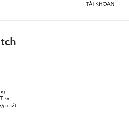
TÀI KHOẢN
atch
óng
FF sẽ
hợp nhất