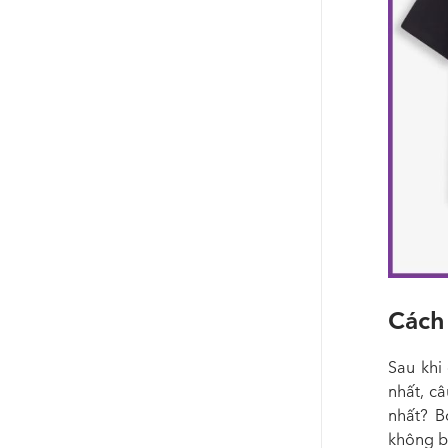
Cách 
Sau khi
nhất, câ
nhất? B
không bi