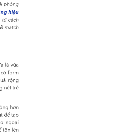
và phóng
ng hiệu
, từ cách
 & match
ĩa là vừa
 có form
quá rộng
g nét trẻ
rộng hơn
t để tạo
áo ngoại
 tôn lên