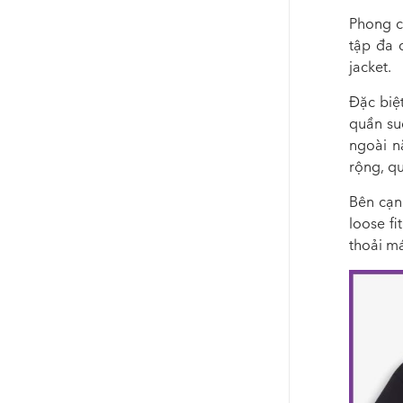
Phong c
tập đa 
jacket.
Đặc biệ
quần su
ngoài n
rộng, q
Bên cạn
loose f
thoải má