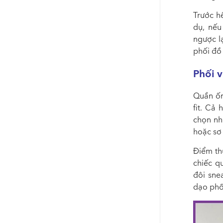
Trước hế
dụ, nếu
ngược l
phối đồ
Phối 
Quần ốn
fit. Cả
chọn nh
hoặc sơ
Điểm th
chiếc q
đôi sne
dạo phố