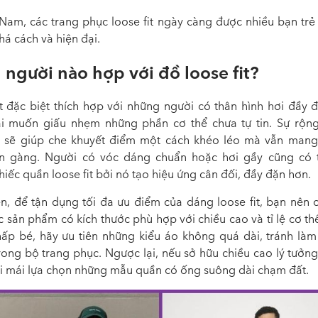
t Nam, các trang phục loose fit ngày càng được nhiều bạn trẻ
há cách và hiện đại.
người nào hợp với đồ loose fit?
it đặc biệt thích hợp với những người có thân hình hơi đầy 
i muốn giấu nhẹm những phần cơ thể chưa tự tin. Sự rộng
it sẽ giúp che khuyết điểm một cách khéo léo mà vẫn mang
n gàng. Người có vóc dáng chuẩn hoặc hơi gầy cũng có 
iếc quần loose fit bởi nó tạo hiệu ứng cân đối, đầy đặn hơn.
ên, để tận dụng tối đa ưu điểm của dáng loose fit, bạn nên c
 sản phẩm có kích thước phù hợp với chiều cao và tỉ lệ cơ th
hấp bé, hãy ưu tiên những kiểu áo không quá dài, tránh làm
rong bộ trang phục. Ngược lại, nếu sở hữu chiều cao lý tưởn
ải mái lựa chọn những mẫu quần có ống suông dài chạm đất.