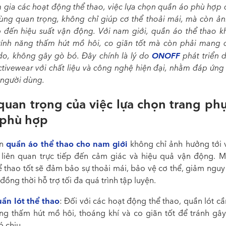
m gia các hoạt động thể thao, việc lựa chọn quần áo phù hợp 
cùng quan trọng, không chỉ giúp cơ thể thoải mái, mà còn ả
ếp đến hiệu suất vận động. Với nam giới, quần áo thể thao k
tính năng thấm hút mồ hôi, co giãn tốt mà còn phải mang
ONOFF
 do, không gây gò bó. Đây chính là lý do
phát triển 
tivewear với chất liệu và công nghệ hiện đại, nhằm đáp ứng
 người dùng.
quan trọng của việc lựa chọn trang phụ
 phù hợp
quần áo thể thao cho nam giới
ọn
không chỉ ảnh hưởng tới 
liên quan trực tiếp đến cảm giác và hiệu quả vận động. M
ể thao tốt sẽ đảm bảo sự thoải mái, bảo vệ cơ thể, giảm nguy
đồng thời hỗ trợ tối đa quá trình tập luyện.
ần lót thể thao
: Đối với các hoạt động thể thao, quần lót c
ng thấm hút mồ hôi, thoáng khí và co giãn tốt để tránh gây
ó chịu.