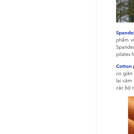
Spande
phẩm vừ
Spandex
pilates 
Cotton
co giãn
lại cảm 
các bộ 