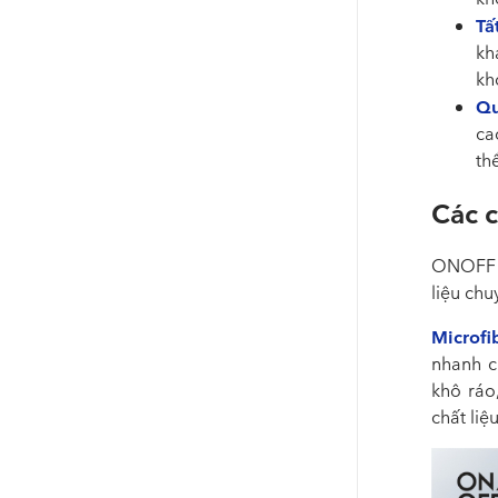
Tấ
kh
kh
Qu
ca
th
Các c
ONOFF t
liệu ch
Microfi
nhanh c
khô ráo
chất li