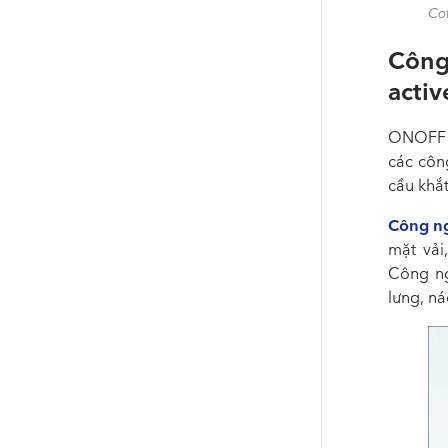
Co
Côn
acti
ONOFF k
các côn
cầu khắt
Công n
mặt vải
Công ng
lưng, ná