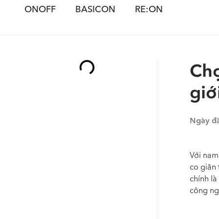
ONOFF
BASICON
RE:ON
Chọ
giớ
Ngày đ
Với nam 
co giãn
chính là
công ng