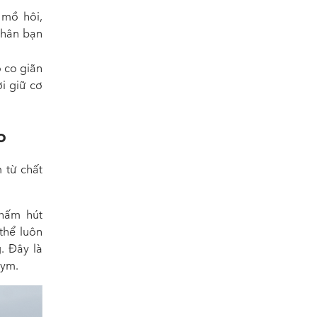
 mồ hôi,
chân bạn
ộ co giãn
i giữ cơ
o
 từ chất
thấm hút
thể luôn
. Đây là
gym.