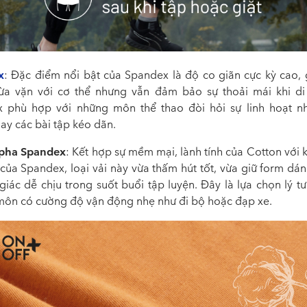
x
: Đặc điểm nổi bật của Spandex là độ co giãn cực kỳ cao, 
a vặn với cơ thể nhưng vẫn đảm bảo sự thoải mái khi di
 phù hợp với những môn thể thao đòi hỏi sự linh hoạt n
hay các bài tập kéo dãn.
pha Spandex
: Kết hợp sự mềm mại, lành tính của Cotton với
 của Spandex, loại vải này vừa thấm hút tốt, vừa giữ form dá
giác dễ chịu trong suốt buổi tập luyện. Đây là lựa chọn lý 
môn có cường độ vận động nhẹ như đi bộ hoặc đạp xe.