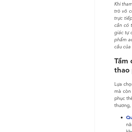
Khi tha
trò vô 
trực ti
cần có 
giác tự
phẩm ac
cầu của
Tầm 
thao
Lựa ch
mà còn 
phục th
thương, 
Qu
nă
kh