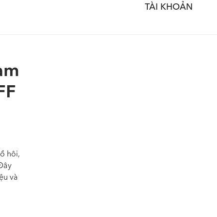
TÀI KHOẢN
nam
FF
ồ hôi,
 Đây
ệu và