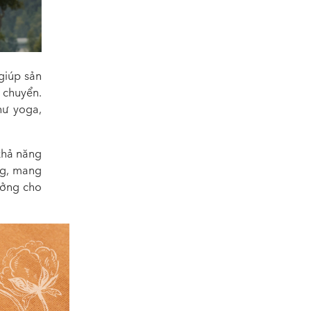
giúp sản
 chuyển.
hư yoga,
 khả năng
ng, mang
tưởng cho