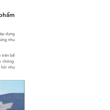
phẩm
 áp dụng
 ứng nhu
 trên bề
h chóng.
 hôi như