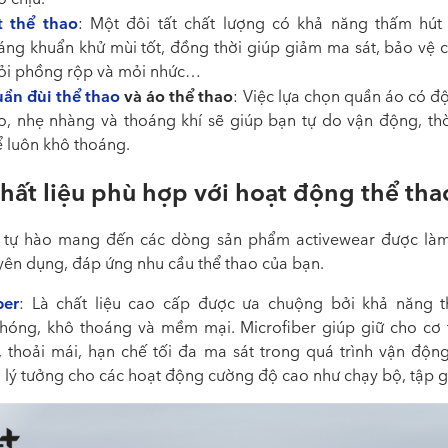
t thể thao
: Một đôi tất chất lượng có khả năng thấm hút
áng khuẩn khử mùi tốt, đồng thời giúp giảm ma sát, bảo vệ 
ỏi phồng rộp và mỏi nhức…
ần đùi thể thao
và áo thể thao
: Việc lựa chọn quần áo có đ
o, nhẹ nhàng và thoáng khí sẽ giúp bạn tự do vận động, thờ
ể luôn khô thoáng.
hất liệu phù hợp với hoạt động thể tha
ự hào mang đến các dòng sản phẩm activewear được làm
uyên dụng, đáp ứng nhu cầu thể thao của bạn.
ber
: Là chất liệu cao cấp được ưa chuộng bởi khả năng 
hóng, khô thoáng và mềm mại. Microfiber giúp giữ cho cơ 
, thoải mái, hạn chế tối đa ma sát trong quá trình vận động
ệu lý tưởng cho các hoạt động cường độ cao như chạy bộ, tập 