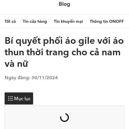
Blog
Tất cả
Tin cửa hàng
Tin khuyến mại
Thông tin ONOFF
Bí quyết phối áo gile với áo
thun thời trang cho cả nam
và nữ
Ngày đăng:
30/11/2024
Mục lục