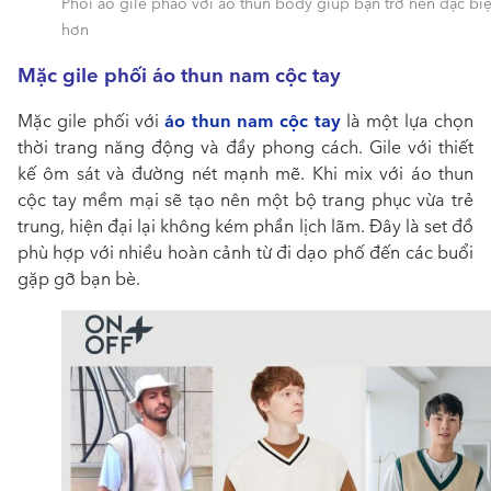
Phối áo gile phao với áo thun body giúp bạn trở nên đặc biệ
hơn
Mặc gile phối áo thun nam cộc tay
áo thun nam cộc tay
Mặc gile phối với
là một lựa chọn
thời trang năng động và đầy phong cách. Gile với thiết
kế ôm sát và đường nét mạnh mẽ. Khi mix với áo thun
cộc tay mềm mại sẽ tạo nên một bộ trang phục vừa trẻ
trung, hiện đại lại không kém phần lịch lãm. Đây là set đồ
phù hợp với nhiều hoàn cảnh từ đi dạo phố đến các buổi
gặp gỡ bạn bè.