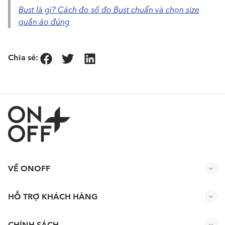
Bust là gì? Cách đo số đo Bust chuẩn và chọn size
quần áo đúng
Chia sẻ:
VỀ ONOFF
HỖ TRỢ KHÁCH HÀNG
CHÍNH SÁCH