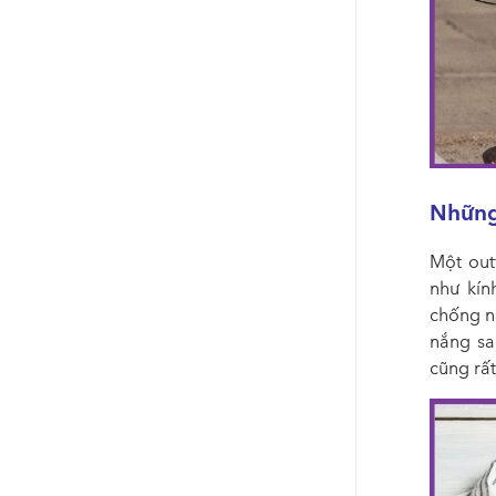
Những
Một out
như kín
chống n
nắng sa
cũng rấ