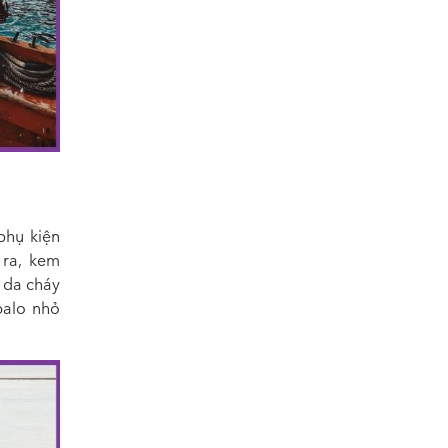
phụ kiện
 ra, kem
 da cháy
balo nhỏ