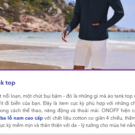
nk top
 nổi loạn, một chút bụi bặm – đó là những gì mà áo tank top
fit đi biển của bạn. Đây là item cực kỳ phù hợp với những ch
hong cách thể thao, năng động và thoải mái. ONOFF hiện 
 ba lỗ nam cao cấp
với chất liệu cotton co giãn 4 chiều, thấm
cực kỳ mềm mịn và thân thiện với da – lý tưởng cho mùa hè nắn