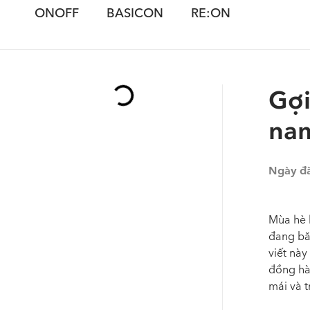
ONOFF
BASICON
RE:ON
Gợi
nam
Ngày đ
Mùa hè 
đang bă
viết này
đồng hà
mái và 