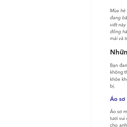
Mùa hè 
đang bă
viết này
đồng hà
mái và 
Nhữn
Bạn đan
không t
khỏe kh
bị.
Áo sơ
Áo sơ mi
tươi vui
cho anh