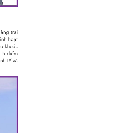
àng trai
inh hoạt
 áo khoác
 là điểm
inh tế và