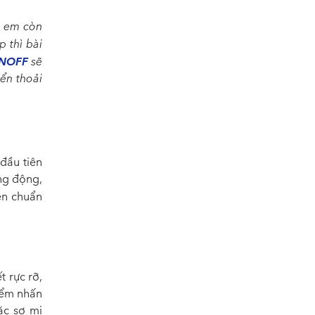
h em còn
 thì bài
ONOFF
sẽ
ển thoải
đầu tiên
ng động,
n chuẩn
t rực rỡ,
điểm nhấn
ặc sơ mi