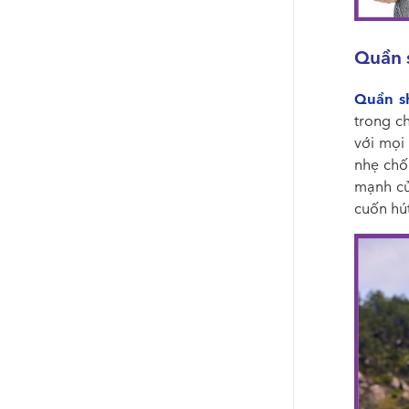
Quần 
Quần s
trong c
với mọi 
nhẹ chố
mạnh của
cuốn hú