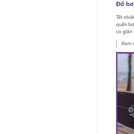
Đồ bơi
Tất nhi
quần bơ
co giãn 
Xem 