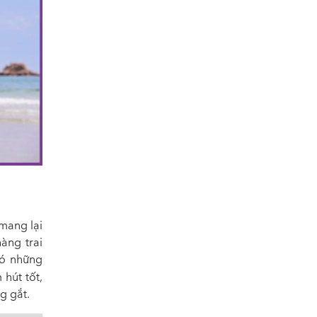
 mang lại
àng trai
có những
 hút tốt,
g gắt.