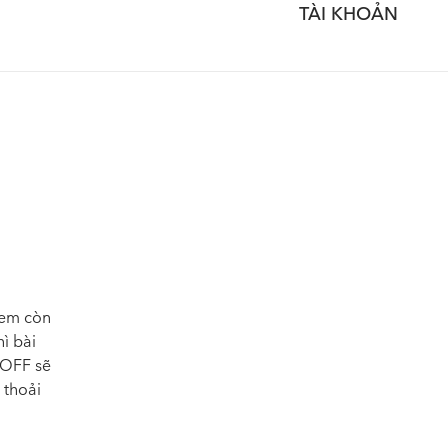
TÀI KHOẢN
 em còn
ì bài
ONOFF sẽ
 thoải