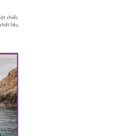
ột chiếc
hất liệu