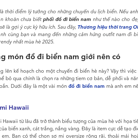
là thời điểm lý tưởng cho những chuyến du lịch biển. Nếu an
phối đồ đi biển nam
n khoăn chưa biết
như thế nào cho đẹp
Thương hiệu thời trang 
 sẽ là gợi ý cực kỳ hữu ích. Sau đây,
nh cùng bạn và mang đến những cảm hứng outfit nam đi bi
trendy nhất mùa hè 2025.
g món đồ đi biển nam giới nên có
g lên kế hoạch cho một chuyến đi biển hè này? Vậy thì việc 
hể bỏ qua chính là chọn ra những tiem cơ bản, dễ phối và nă
đồ đi biển nam
oắn. Dưới đây là một vài món
mà anh em nê
 mi Hawaii
 Hawaii từ lâu đã trở thành biểu tượng của mùa hè với họa tiế
 của biển xanh, cát trắng, nắng vàng. Đây là item cực dễ tạo 
 em. Bạn có thể chọn sơ mi oversize rộng rãi, thoải mái ho