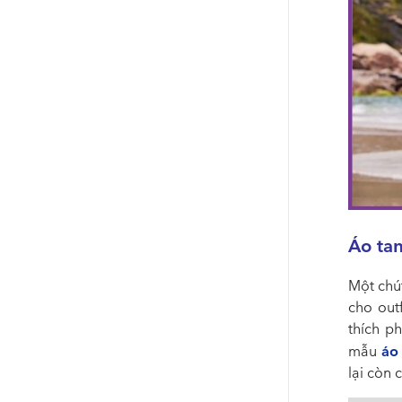
Áo ta
Một chút
cho out
thích p
áo
mẫu
lại còn 