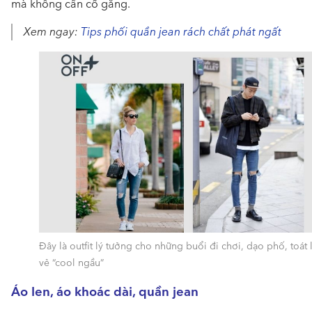
mà không cần cố gắng.
Xem ngay:
Tips phối quần jean rách chất phát ngất
Đây là outfit lý tưởng cho những buổi đi chơi, dạo phố, toát 
vẻ “cool ngầu”
Áo len, áo khoác dài, quần jean