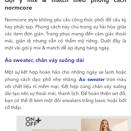
Gợi ý mix & match theo phong cách
normcore
Normcore style không yêu cầu công thức phối đồ cầu kỳ
hay phức tạp. Phong cách này chú trọng sự hài hòa giữa
các item đơn giản. Trang phục mang đến cảm giác thoải
mái, giản dị nhưng vẫn có thẩm mỹ riêng. Dưới đây là
một vài gợi ý mix & match dễ áp dụng hàng ngày.
Áo sweater, chân váy suông dài
Một sự kết hợp hoàn hảo cho những ngày se lạnh hoặc
Áo sweater
phong cách dạo phố nhẹ nhàng.
trơn màu
với chất liệu nỉ mềm mại. Kết hợp cùng chân váy suông
dài tạo nên sự thoải mái, thanh lịch. Để hoàn thiện set đồ,
bạn có thể đi kèm một đôi sneakers trắng basic hoặc bốt
cổ thấp.