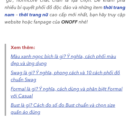
“gu”, normcore chắc chắn là lựa chọn. Để khám phá
thời trang
nhiều bí quyết phối đồ độc đáo và những item
nam
thời trang nữ
–
cao cấp mới nhất, bạn hãy truy cập
ONOFF
website hoặc fanpage của
nhé
!
Xem thêm:
Màu xanh ngọc bích là gì? Ý nghĩa, cách phối màu
đẹp và ứng dụng
Swag là gì? Ý nghĩa, phong cách và 10 cách phối đồ
chuẩn Swag
Formal là gì? Ý nghĩa, cách dùng và phân biệt Formal
với Casual
Bust là gì? Cách đo số đo Bust chuẩn và chọn size
quần áo đúng