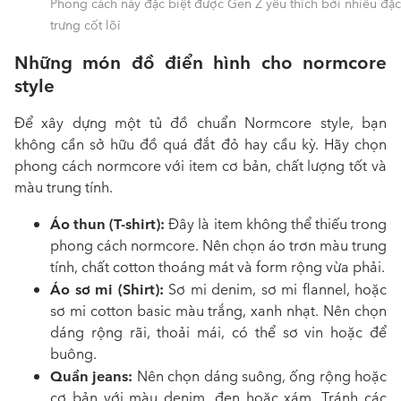
Phong cách này đặc biệt được Gen Z yêu thích bởi nhiều đặc
trưng cốt lõi
Những món đồ điển hình cho normcore
style
Để xây dựng một tủ đồ chuẩn Normcore style, bạn
không cần sở hữu đồ quá đắt đỏ hay cầu kỳ. Hãy chọn
phong cách normcore với item cơ bản, chất lượng tốt và
màu trung tính.
Áo thun (T-shirt):
Đây là item không thể thiếu trong
phong cách normcore
. Nên chọn áo trơn màu trung
tính, chất cotton thoáng mát và form rộng vừa phải.
Áo sơ mi (Shirt):
Sơ mi denim, sơ mi flannel, hoặc
sơ mi cotton basic màu trắng, xanh nhạt. Nên chọn
dáng rộng rãi, thoải mái, có thể sơ vin hoặc để
buông.
Quần jeans:
Nên chọn dáng suông, ống rộng hoặc
cơ bản với màu denim, đen hoặc xám. Tránh các