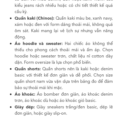
kiểu jeans rách nhiều hoặc có chi tiết thiết kế quá
cầu kỳ.
Quần kaki (Chinos):
Quần kaki màu be, xanh navy,
xám hoặc đen với form dáng thoải mái, không quá
ôm sát. Kaki mang lại vẻ lịch sự nhưng vẫn năng
động.
Áo hoodie và sweater:
Hai chiếc áo không thể
thiếu cho phong cách thoải mái và ấm áp. Chọn
hoodie hoặc sweater trơn, chất liệu nỉ cotton dày
dặn. Form oversize là lựa chọn phổ biến.
Quần shorts:
Quần shorts nên là kaki hoặc denim
basic với thiết kế đơn giản và dễ phối. Chọn size
quần short nam vừa vặn dựa trên bảng đo để đảm
bảo sự thoải mái khi mặc.
Áo khoác:
Áo bomber đơn giản, áo khoác denim
trơn, áo khoác dù hoặc áo khoác gió basic.
Giày dép:
Giày sneakers trắng/đen basic, dép lê
đơn giản, hoặc giày slip-on.