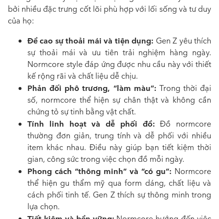
bởi nhiều đặc trưng cốt lõi phù hợp với lối sống và tư duy
của họ:
Đề cao sự thoải mái và tiện dụng:
Gen Z yêu thích
sự thoải mái và ưu tiên trải nghiệm hàng ngày.
Normcore style đáp ứng được nhu cầu này với thiết
kế rộng rãi và chất liệu dễ chịu.
Phản đối phô trương, “làm màu”:
Trong thời đại
số, normcore thể hiện sự chân thật và không cần
chứng tỏ sự tinh bằng vật chất.
Tính linh hoạt và dễ phối đồ:
Đồ normcore
thường đơn giản, trung tính và dễ phối với nhiều
item khác nhau. Điều này giúp bạn tiết kiệm thời
gian, công sức trong việc chọn đồ mỗi ngày.
Phong cách “thông minh” và “có gu”:
Normcore
thể hiện gu thẩm mỹ qua form dáng, chất liệu và
cách phối tinh tế. Gen Z thích sự thông minh trong
lựa chọn.
Tiết kiệm và bền vững:
Normcore hướng đến việc