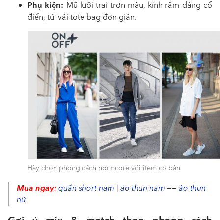
Phụ kiện:
Mũ lưỡi trai trơn màu, kính râm dáng cổ
điển, túi vải tote bag đơn giản.
Hãy chọn phong cách normcore với item cơ bản
Mua ngay:
quần short nam
|
áo thun nam
——
áo thun
nữ