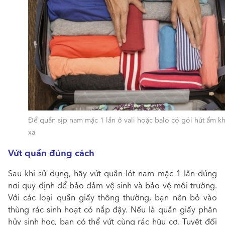
Để quần sịp nam mặc 1 lần ở vali hoặc balo có gói hút ẩm kh
xa
Vứt quần đúng cách
Sau khi sử dụng, hãy vứt
quần lót nam mặc 1 lần
đúng
nơi quy định để bảo đảm vệ sinh và bảo vệ môi trường.
Với các loại quần giấy thông thường, bạn nên bỏ vào
thùng rác sinh hoạt có nắp đậy. Nếu là quần giấy phân
hủy sinh học, bạn có thể vứt cùng rác hữu cơ. Tuyệt đối