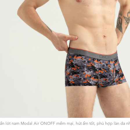
ần lót nam Modal Air ONOFF mềm mại, hút ẩm tốt, phù hợp làn da n