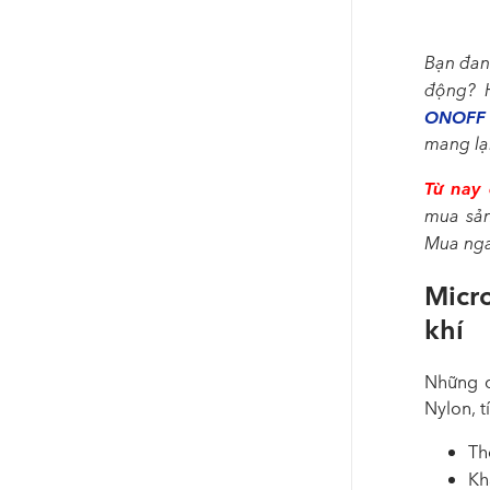
Bạn đan
động? 
ONOFF
mang lạ
Từ nay
mua sả
Mua ng
Micr
khí
Những c
Nylon, t
Th
Kh