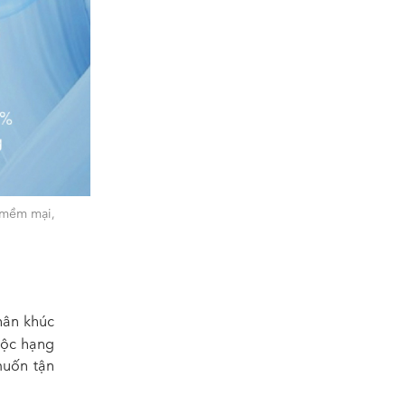
 mềm mại,
hân khúc
uộc hạng
muốn tận