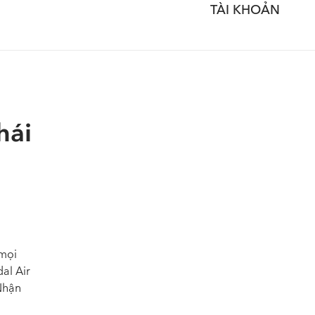
TÀI KHOẢN
hái
 mọi
al Air
Nhận