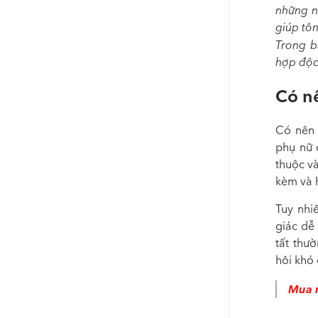
những 
giúp tôn
Trong b
hợp độc 
Có nê
Có nên
phụ nữ 
thuộc và
kèm và 
Tuy nhi
giác dễ 
tất thư
hôi khó 
Mua 