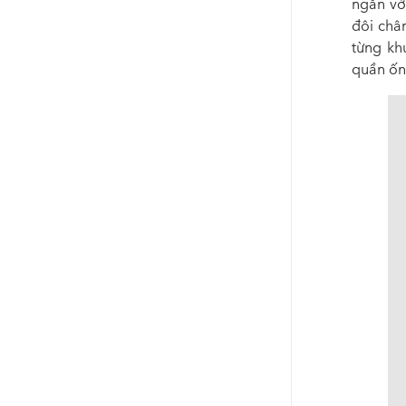
ngắn vớ
đôi châ
từng kh
quần ốn