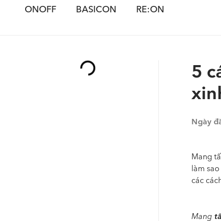
ONOFF
BASICON
RE:ON
5 c
xin
Ngày đ
Mang tất
làm sao
các cách
t
Mang