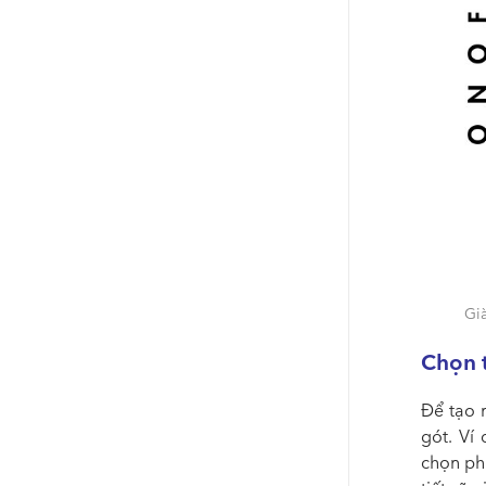
Già
Chọn t
Để tạo 
gót. Ví 
chọn phù