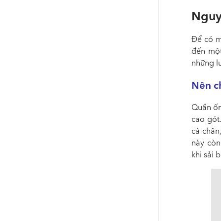
Nguyê
Để có m
đến một
những l
Nên c
Quần ốn
cao gót
cá chân,
này còn
khi sải 