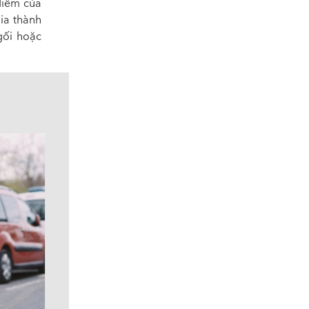
điểm của
ia thành
gối hoặc