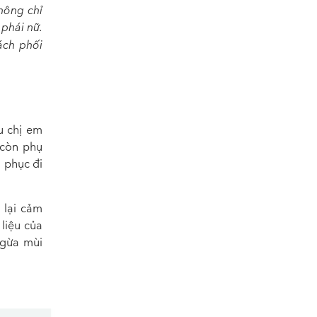
hông chỉ
 phái nữ.
ch phối
u chị em
 còn phụ
g phục đi
 lại cảm
 liệu của
ngừa mùi