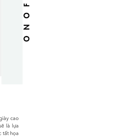
giày cao
sẽ là lựa
c tất họa