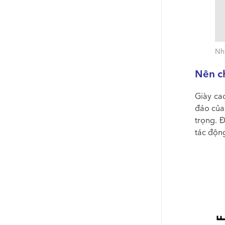
Nhữ
Nên ch
Giày cao
đáo của 
trọng. 
tác động