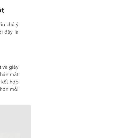
ót
ần chú ý
i đây là
 và giày
phần mắt
ự kết hợp
 hơn mỗi