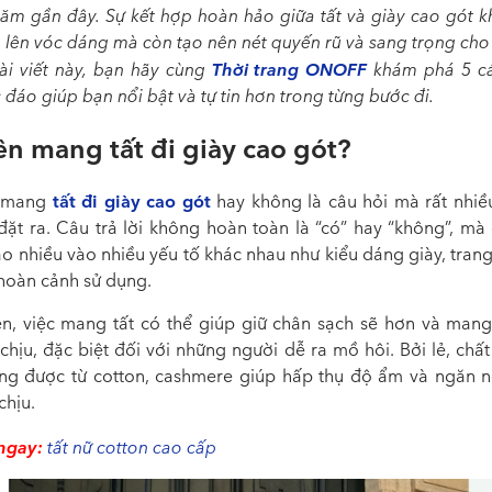
năm gần đây
. Sự kết hợp hoàn hảo giữa tất và giày cao gót k
 lên vóc dáng mà còn tạo nên nét quyến rũ và sang trọng cho
Thời trang
ONOFF
ài viết này, bạn hãy cùng
khám phá 5 cá
đáo giúp bạn nổi bật và tự tin hơn trong từng bước đi.
n mang tất đi giày cao gót?
tất đi giày cao gót
 mang
hay không là câu hỏi mà rất nhiề
đặt ra. Câu trả lời không hoàn toàn là “có” hay “không”, mà
o nhiều vào nhiều yếu tố khác nhau như kiểu dáng giày, tran
hoàn cảnh sử dụng.
ên, việc mang tất có thể giúp giữ chân sạch sẽ hơn và mang
chịu, đặc biệt đối với những người dễ ra mồ hôi. Bởi lẻ, chất
ờng được từ cotton, cashmere giúp hấp thụ độ ẩm và ngăn 
chịu.
ngay:
tất nữ cotton cao cấp