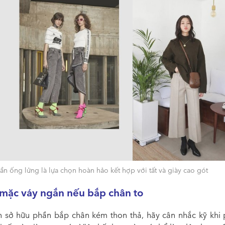
n ống lửng là lựa chọn hoàn hảo kết hợp với tất và giày cao gót
 mặc váy ngắn nếu bắp chân to
 sở hữu phần bắp chân kém thon thả, hãy cân nhắc kỹ khi 