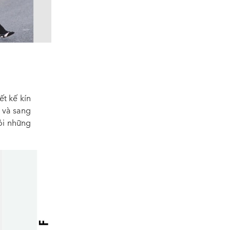
ết kế kín
h và sang
ỏi những