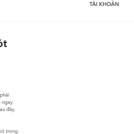
TÀI KHOẢN
ót
 phải
o ngay
au đây.
ió trong