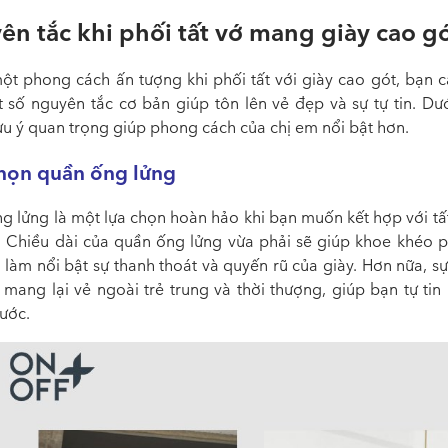
n tắc khi phối tất vớ mang giày cao g
ột phong cách ấn tượng khi phối tất với giày cao gót, bạn c
 số nguyên tắc cơ bản giúp tôn lên vẻ đẹp và sự tự tin. Dướ
ưu ý quan trọng giúp phong cách của chị em nổi bật hơn.
họn quần ống lửng
g lửng là một lựa chọn hoàn hảo khi bạn muốn kết hợp với tất
. Chiều dài của quần ống lửng vừa phải sẽ giúp khoe khéo 
 làm nổi bật sự thanh thoát và quyến rũ của giày. Hơn nữa, s
 mang lại vẻ ngoài trẻ trung và thời thượng, giúp bạn tự tin
bước.