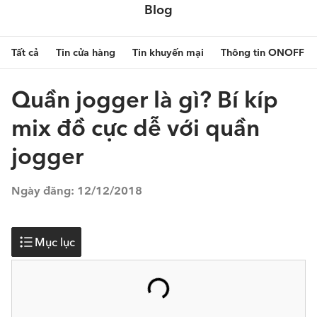
Blog
Tất cả
Tin cửa hàng
Tin khuyến mại
Thông tin ONOFF
Quần jogger là gì? Bí kíp
mix đồ cực dễ với quần
jogger
Ngày đăng:
12/12/2018
Mục lục