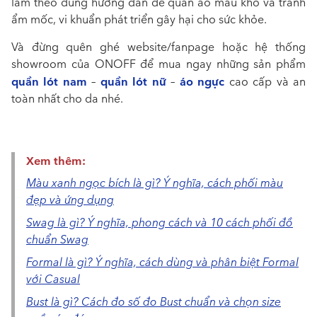
làm theo đúng hướng dẫn để quần áo mau khô và tránh
ẩm mốc, vi khuẩn phát triển gây hại cho sức khỏe.
Và đừng quên ghé website/fanpage hoặc hệ thống
showroom của ONOFF để mua ngay những sản phẩm
quần lót nam
quần lót nữ
áo ngực
–
–
cao cấp và an
toàn nhất cho da nhé.
Xem thêm:
Màu xanh ngọc bích là gì? Ý nghĩa, cách phối màu
đẹp và ứng dụng
Swag là gì? Ý nghĩa, phong cách và 10 cách phối đồ
chuẩn Swag
Formal là gì? Ý nghĩa, cách dùng và phân biệt Formal
với Casual
Bust là gì? Cách đo số đo Bust chuẩn và chọn size