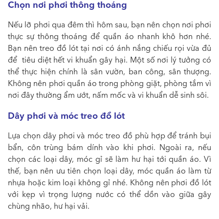
Chọn nơi phơi thông thoáng
Nếu lỡ phơi qua đêm thì hôm sau, bạn nên chọn nơi phơi
thực sự thông thoáng để quần áo nhanh khô hơn nhé.
Bạn nên treo đồ lót tại nơi có ánh nắng chiếu rọi vừa đủ
để tiêu diệt hết vi khuẩn gây hại. Một số nơi lý tưởng có
thể thực hiện chính là sân vườn, ban công, sân thượng.
Không nên phơi quần áo trong phòng giặt, phòng tắm vì
nơi đây thường ẩm ướt, nấm mốc và vi khuẩn dễ sinh sôi.
Dây phơi và móc treo đồ lót
Lựa chọn dây phơi và móc treo đồ phù hợp để tránh bụi
bẩn, côn trùng bám dính vào khi phơi. Ngoài ra, nếu
chọn các loại dây, móc gỉ sẽ làm hư hại tới quần áo. Vì
thế, bạn nên ưu tiên chọn loại dây, móc quần áo làm từ
nhựa hoặc kim loại không gỉ nhé. Không nên phơi đồ lót
với kẹp vì trọng lượng nước có thể dồn vào giữa gây
chùng nhão, hư hại vải.