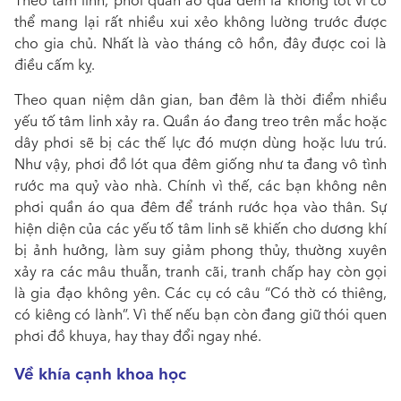
Theo tâm linh, phơi quần áo qua đêm là không tốt vì có
thể mang lại rất nhiều xui xẻo không lường trước được
cho gia chủ. Nhất là vào tháng cô hồn, đây được coi là
điều cấm kỵ.
Theo quan niệm dân gian, ban đêm là thời điểm nhiều
yếu tố tâm linh xảy ra. Quần áo đang treo trên mắc hoặc
dây phơi sẽ bị các thế lực đó mượn dùng hoặc lưu trú.
Như vậy, phơi đồ lót qua đêm giống như ta đang vô tình
rước ma quỷ vào nhà. Chính vì thế, các bạn không nên
phơi quần áo qua đêm để tránh rước họa vào thân. Sự
hiện diện của các yếu tố tâm linh sẽ khiến cho dương khí
bị ảnh hưởng, làm suy giảm phong thủy, thường xuyên
xảy ra các mâu thuẫn, tranh cãi, tranh chấp hay còn gọi
là gia đạo không yên. Các cụ có câu “Có thờ có thiêng,
có kiêng có lành”. Vì thế nếu bạn còn đang giữ thói quen
phơi đồ khuya, hay thay đổi ngay nhé.
Về khía cạnh khoa học