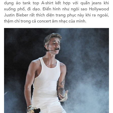
dụng áo tank top A-shirt kết hợp với quần jeans khi
xuống phố, đi dạo. Điển hình như ngôi sao Hollywood
Justin Bieber rất thích diện trang phục này khi ra ngoài,
thậm chí trong cả concert âm nhạc của mình.