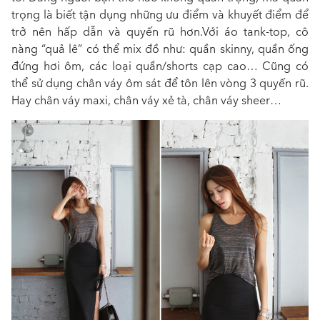
trọng là biết tận dụng những ưu điểm và khuyết điểm để
trở nên hấp dẫn và quyến rũ hơn.Với áo tank-top, cô
nàng “quả lê” có thể mix đồ như: quần skinny, quần ống
đứng hơi ôm, các loại quần/shorts cạp cao… Cũng có
thể sử dụng chân váy ôm sát để tôn lên vòng 3 quyến rũ.
Hay chân váy maxi, chân váy xẻ tà, chân váy sheer…