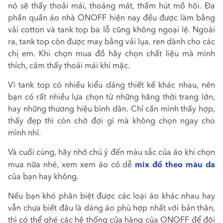
nó sẽ thấy thoải mái, thoáng mát, thấm hút mồ hôi. Đa
phần quần áo nhà ONOFF hiện nay đều được làm bằng
vải cotton và tank top ba lỗ cũng không ngoại lệ. Ngoài
ra, tank top còn được may bằng vải lụa, ren dành cho các
chị em. Khi chọn mua đồ hãy chọn chất liệu mà mình
thích, cảm thấy thoải mái khi mặc.
Vì tank top có nhiều kiểu dáng thiết kế khác nhau, nên
bạn có rất nhiều lựa chọn từ những hãng thời trang lớn,
hay những thương hiệu bình dân. Chỉ cần mình thấy hợp,
thấy đẹp thì còn chờ đợi gì mà không chọn ngay cho
mình nhỉ.
Và cuối cùng, hãy nhớ chú ý đến màu sắc của áo khi chọn
mix đồ theo màu da
mua nữa nhé, xem xem áo có dễ
của bạn hay không.
Nếu bạn khó phân biệt được các loại áo khác nhau hay
vẫn chưa biết đâu là dáng áo phù hợp nhất với bản thân,
thì có thể ghé các hệ thống cửa hàng của ONOFF để đội