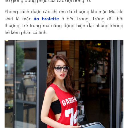
nó giống đồng phục của các đội bóng rổ.
Phong cách được các chị em ưa chuộng khi mặc Muscle
áo bralette
shirt là mặc
ở bên trong. Trông rất thời
thượng, trẻ trung mà năng động hiện đại nhưng không
hề kém phần cá tính.